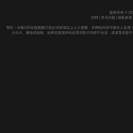
版权所有 © 20
招聘
|
常见问题
|
隐私政策
警告︰水莓100在线视频只适合18岁或以上人士观看。本网站内容可能令人反感
士出示、播放或放映。如果您发现本站的某些影片内容不合适，或者某些影片侵犯了您